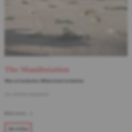
The Manifestation
Was es bedeutet, Widerstand zu leisten
von Jérôme Quiqueret
Mehr lesen...
Alle Artikel