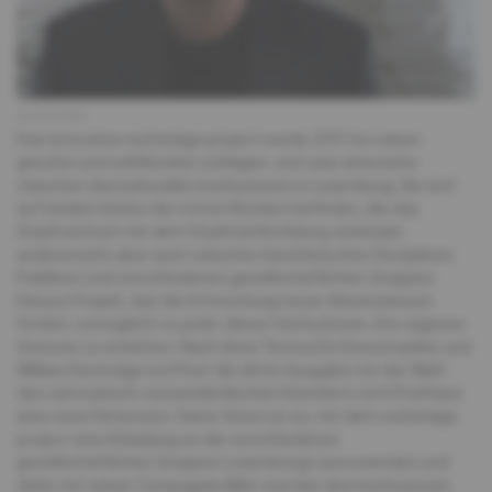
Klaus Rudolph
Das innovative red bridge project wurde 2017 ins Leben
gerufen und soll Brücken schlagen, und zwar einerseits
zwischen drei kulturellen Institutionen in Luxemburg, die sich
auf beiden Seiten der «roten Brücke» befinden, die das
Stadtzentrum mit dem Stadtteil Kirchberg verbindet,
andererseits aber auch zwischen künstlerischen Disziplinen,
Publikum und verschiedenen gesellschaftlichen Gruppen.
Dieses Projekt, das die Erforschung neuer Arbeitsweisen
fördert, ermöglicht es jeder dieser Institutionen, ihre eigenen
Grenzen zu erweitern. Nach Anne Teresa De Keersmaeker und
William Kentridge eröffnet die dritte Ausgabe mit der Wahl
des samoanisch-neuseeländischen Künstlers Lemi Ponifasio
eine neue Dimension. Seine Vision ist es, mit dem red bridge
project eine Einladung an die verschiedenen
gesellschaftlichen Gruppen Luxemburgs auszusenden und
dafür mit seiner Compagnie MAU und den drei Institutionen