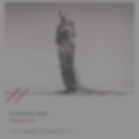
14.06.2024
/
19:30
Philharmonie
Gustav Mahler & Moana Pacific