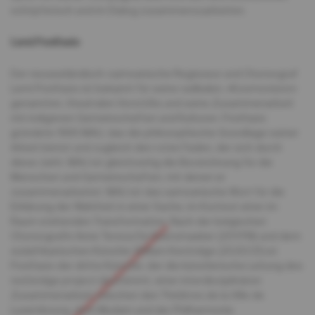
schöpferisch und im Dialog zusammenzuarbeiten.
Lemi Ponifasio
Der neuseeländisch-samoanische Regisseur und Choreograf
Lemi Ponifasio ist bekannt für seine radikalen, «Kosmovision»
genannten, theatralen Vorstöße und seine Zusammenarbeit
mit indigenen Gemeinschaften und Kulturen. Ponifasio
gründete 1995 MAU, das die philosophische Grundlage seiner
Arbeit bietet und zugleich den roten Faden, der sich durch
diese zieht. MAU ist gleichzeitig die Bezeichnung für die
Menschen und Gemeinschaften, mit denen er
zusammenarbeitet. MAU ist das samoanische Wort für die
Erklärung der Wahrheit in einer Sache, im Kontext einer im
Raum stehenden Transformation. Nach der belgischen
Choreografin Anne Teresa De Keersmaeker (2017/18) und dem
südafrikanischen Künstler William Kentridge (2020/21) ist
Ponifasio der dritte Künstler, der die künstlerische Leitung des
red bridge project übernimmt, einer interdisziplinären
Zusammenarbeit zwischen den Théâtres de la Ville de
Luxembourg, dem Mudam und der Philharmonie.